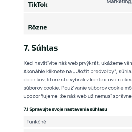
Marketing,
TikTok
Rôzne
7. Súhlas
Keď navštívite náš web prvýkrát, ukážeme vám
Akonáhle kliknete na „Uložiť predvoľby“, súhl
doplnkov, ktoré ste vybrali v kontextovom okn
súborov cookie. Používanie súborov cookie mô
upozorňujeme, že náš web už nemusí správne
7.1 Spravujte svoje nastavenia súhlasu
Funkčné