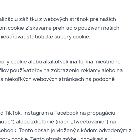
alizáciu zážitku z webových stránok pre našich
om cookie získavame prehľad o používaní našich
iestňovať štatistické súbory cookie.
bory cookie alebo akákoľvek iná forma miestneho
ofilov používateľov na zobrazenie reklamy alebo na
na niekoľkých webových stránkach na podobné
d TikTok, Instagram a Facebook na propagáciu
nutie“) alebo zdieľanie (napr. „tweetovanie“) na
acebook. Tento obsah je vložený s kódom odvodeným z
úbory cookie. Tento obsah môže uchovávať a