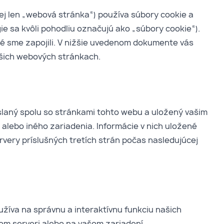
ej len „webová stránka“) používa súbory cookie a
ie sa kvôli pohodliu označujú ako „súbory cookie“).
oré sme zapojili. V nižšie uvedenom dokumente vás
ašich webových stránkach.
slaný spolu so stránkami tohto webu a uložený vašim
alebo iného zariadenia. Informácie v nich uložené
very príslušných tretích strán počas nasledujúcej
užíva na správnu a interaktívnu funkciu našich
om serveri alebo na vašom zariadení.