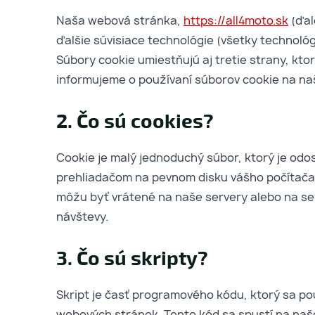
Naša webová stránka,
https://all4moto.sk
(ďal
ďalšie súvisiace technológie (všetky technológ
Súbory cookie umiestňujú aj tretie strany, kt
informujeme o používaní súborov cookie na n
2. Čo sú cookies?
Cookie je malý jednoduchý súbor, ktorý je odo
prehliadačom na pevnom disku vášho počítača 
môžu byť vrátené na naše servery alebo na ser
návštevy.
3. Čo sú skripty?
Skript je časť programového kódu, ktorý sa po
webových stránok. Tento kód sa spustí na naš