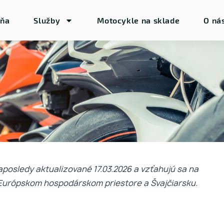
jňa
Služby
Motocykle na sklade
O ná
aposledy aktualizované 17.03.2026 a vzťahujú sa na
 Európskom hospodárskom priestore a Švajčiarsku.